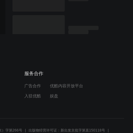
服务合作
广告合作
优酷内容开放平台
入驻优酷
娱盘
）字第266号
出版物经营许可证：新出发京批字第直150118号