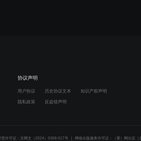
协议声明
用户协议
历史协议文本
知识产权声明
隐私政策
反盗链声明
营许可证：京网文（2024）0368-017号
网络出版服务许可证：（署）网出证（京