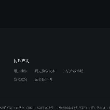
协议声明
用户协议
历史协议文本
知识产权声明
隐私政策
反盗链声明
营许可证：京网文（2024）0368-017号
网络出版服务许可证：（署）网出证（京