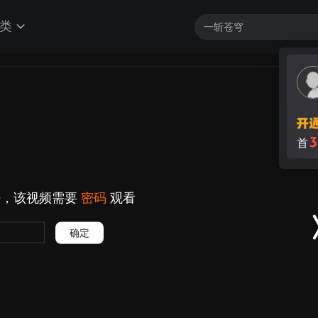
类
3
首
好，该视频需要
密码
观看
确定