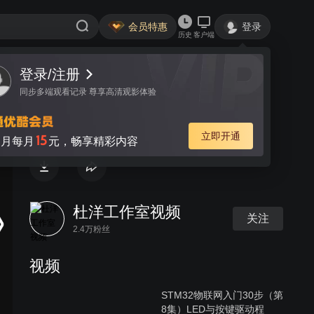
会员特惠
登录
历史
客户端
登录/注册
视频
讨论
同步多端观看记录 尊享高清观影体验
面包板入门电子制作（第6集）
立即开通
15
月每月
元，畅享精彩内容
杜洋工作室视频
关注
2.4万粉丝
视频
STM32物联网入门30步（第
8集）LED与按键驱动程