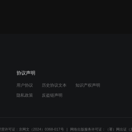
协议声明
用户协议
历史协议文本
知识产权声明
隐私政策
反盗链声明
营许可证：京网文（2024）0368-017号
网络出版服务许可证：（署）网出证（京