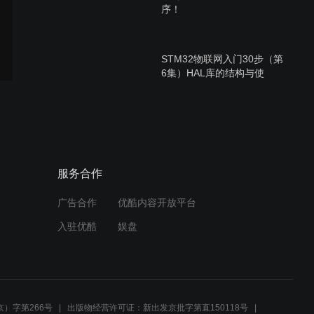
序！
STM32物联网入门30步（第
6集）HAL库的结构与使
用！
STM32物联网入门30步（第
7集）RCC时钟与延时函
数！
服务合作
广告合作
优酷内容开放平台
STM32物联网入门30步（第
入驻优酷
娱盘
5集）工程的编译与下载！
STM32物联网入门30步（第
4集）CubeMX图形化编程
）字第266号
出版物经营许可证：新出发京批字第直150118号