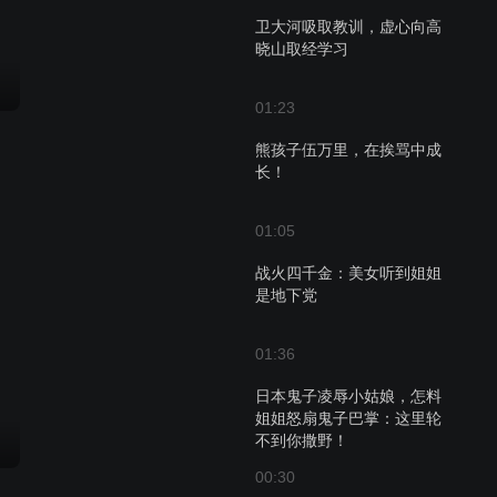
卫大河吸取教训，虚心向高
晓山取经学习
01:23
熊孩子伍万里，在挨骂中成
长！
01:05
战火四千金：美女听到姐姐
是地下党
01:36
日本鬼子凌辱小姑娘，怎料
姐姐怒扇鬼子巴掌：这里轮
不到你撒野！
00:30