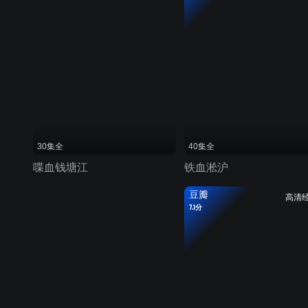
30集全
40集全
喋血钱塘江
铁血淞沪
豆瓣
高清
7.1分