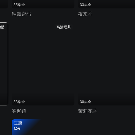
35集全
33集全
铜鼓密码
夜来香
独播
高清经典
33集全
30集全
雾柳镇
茉莉花香
豆瓣
7.0分