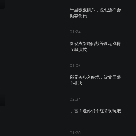
千里狠狠训斥，说七连不会
抛弃伤员
01:24
秦俊杰徐璐陆毅等新老戏骨
互飙演技
01:06
邱元谷步入绝境，被党国狠
心处决
02:34
手雷？送你们个红薯玩玩吧
01:20