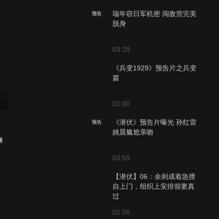
瑞年窃日军机密 闯敌营完美
预告
脱身
03:29
《兵变1929》预告片之兵变
篇
01:00
《潜伏》预告片曝光 孙红雷
预告
姚晨尴尬亲吻
播
03:59
【潜伏】06：余则成着急擅
自上门，组织上安排假妻真
过
02:56