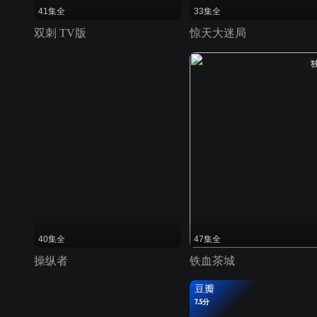
41集全
33集全
双刺 TV版
惊天大迷局
40集全
47集全
操纵者
铁血茶城
豆瓣
7.5分