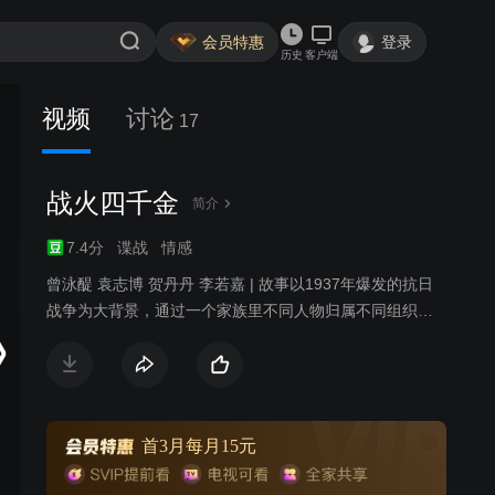
会员特惠
登录
历史
客户端
视频
讨论
17
战火四千金
简介
7.4分
谍战
情感
曾泳醍 袁志博 贺丹丹 李若嘉 | 故事以1937年爆发的抗日
战争为大背景，通过一个家族里不同人物归属不同组织的
情况，反映了当时共产党，国民党同日本侵略者抗争，团
结一心，把侵略者赶出中国的壮举。本剧以四姐妹的命运
经历为主线，在一定程度上还原了历史的本来面貌，深度
挖掘了每个角色的内心世界。
首3月每月15元