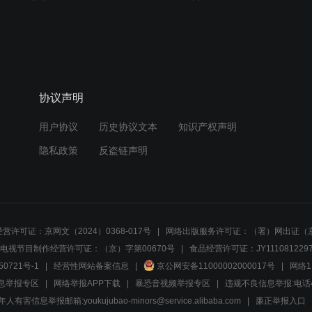
协议声明
用户协议
历史协议文本
知识产权声明
隐私政策
反盗链声明
营许可证：京网文（2024）0368-017号
网络出版服务许可证：（署）网出证（京
电视节目制作经营许可证：（京）字第00670号
食品经营许可证：JY1110812297
50721号-1
经营性网站备案信息
京公网安备11000002000017号
网络1
息举报专区
网络举报APP下载
暴恐音视频举报专区
违规不良信息举报:电话40081
人有害信息举报邮箱:youkujubao-minors@service.alibaba.com
廉正举报入口