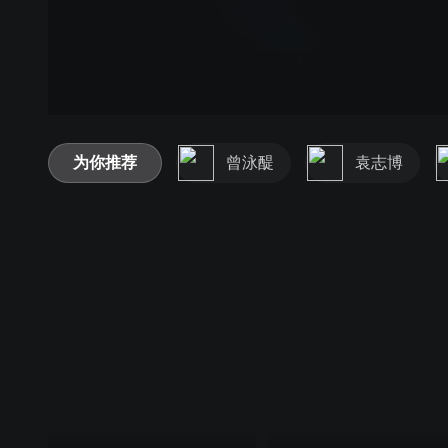
为你推荐
曾泳醍
袁志博