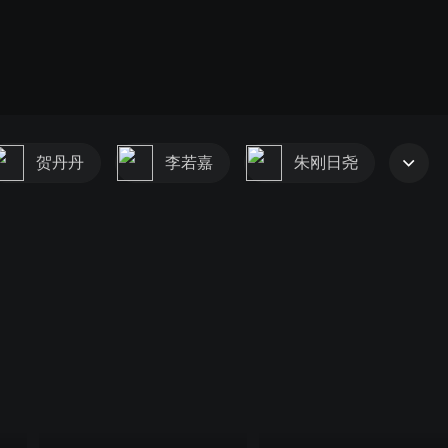
贺丹丹
李若嘉
朱刚日尧