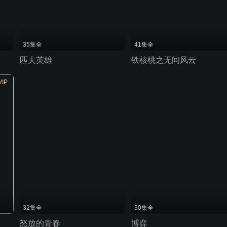
35集全
41集全
匹夫英雄
铁核桃之无间风云
VIP
32集全
30集全
怒放的青春
博弈