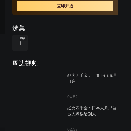
立即开通
选集
预告
1
周边视频
战火四千金：土匪下山清理
门户
04:52
战火四千金：日本人杀掉自
己人嫁祸给别人
02:37