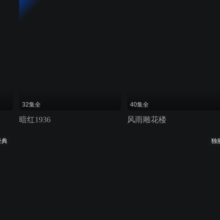
32集全
40集全
暗红1936
风雨雕花楼
经典
独