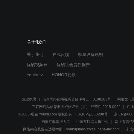
关于我们
关于我们
在线反馈
帧享设备说明
优酷视频云
优酷社会责任报告
Youku.tv
HONOR视频
营业执照
信息网络传播视听节目许可证：0108283号
网络文化经
互联网药品信息服务资格证书（京）-经营性-2015-0029
广播
©2006-现在 Youku.com 版权所有
京ICP证060288号
京ICP备060
扫黄打非举报入口
中国互联网举报中心
网上有害信
网络内容从业者违规举报：youkujubao-zx@alibaba-inc.com
未成年