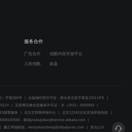
富家千金被日本鬼子盯上，
要她强行伴舞，这下惨了！
00:55
战火四千金：看到妹子，真
服务合作
是气不打一处来，不知自己
闯下了大祸！
广告合作
优酷内容开放平台
03:04
入驻优酷
娱盘
战火四千金：父亲被迫与日
本人签约，只为救妹子，她
却这样说话！
03:58
）字第266号
出版物经营许可证：新出发京批字第直150118号
战火四千金：鬼子送来药物
6214
互联网宗教信息服务许可证：京（2022）0000083
救陈家女儿，大家却不知其
10报警服务
北京互联网举报中心
北京12345文化市场举报热线
中暗藏圈套！
00580、邮箱youkujubao@service.alibaba.com
03:03
廉正举报邮箱：wenyulianzheng@alibaba-inc.com
算法公示