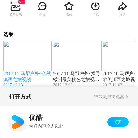
超清画质
评论
收藏
下载
分享
选集
5
04:27
05:14
2017.11 马帮户外~金秋
2017.11 马帮户外~探寻
2017.10 马帮户
滇西之旅视频
徽州最美秋色之旅视频
醉美川西之旅视
2017-12-13
2017-12-03
2017-11-02
（1-2期）
打开方式
继续使用浏览器
Copyright©
2026
优酷 youku.com
版权所有
京ICP备06050721号-1
优酷
打开
为好内容全力以赴