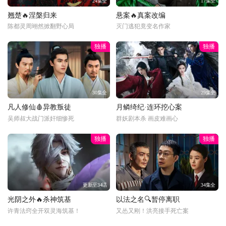
24集全
17集全
翘楚🔥涅槃归来
悬案🔥真案改编
陈都灵周翊然掀翻野心局
灭门逃犯竟变名作家
独播
独播
30集全
29集全
凡人修仙🩸异教叛徒
月鳞绮纪·连环挖心案
吴师叔大战门派奸细惨死
群妖剧本杀 画皮难画心
独播
独播
更新至34话
34集全
光阴之外🔥杀神筑基
以法之名🔍暂停离职
许青法窍全开双灵海筑基！
又怂又刚！洪亮接手死亡案