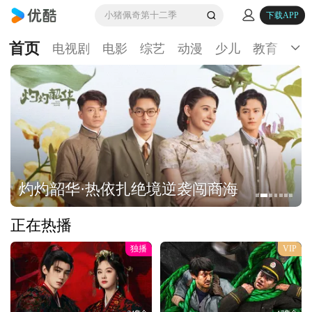
小猪佩奇第十二季
下载APP
首页
电视剧
电影
综艺
动漫
少儿
教育
生
灼灼韶华·热依扎绝境逆袭闯商海
正在热播
独播
VIP