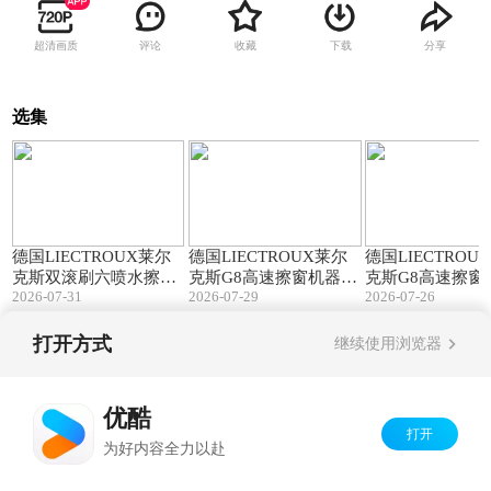
超清画质
评论
收藏
下载
分享
选集
05:46
01:39
德国LIECTROUX莱尔
德国LIECTROUX莱尔
德国LIECTROU
克斯双滚刷六喷水擦窗
克斯G8高速擦窗机器人
克斯G8高速擦窗
2026-07-31
2026-07-29
2026-07-26
机器人俄语测评
葡萄牙语测评
俄语测评
打开方式
继续使用浏览器
Copyright©
2026
优酷 youku.com
版权所有
京ICP备06050721号-1
优酷
打开
为好内容全力以赴