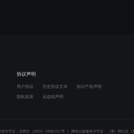
协议声明
用户协议
历史协议文本
知识产权声明
隐私政策
反盗链声明
营许可证：京网文（2024）0368-017号
网络出版服务许可证：（署）网出证（京