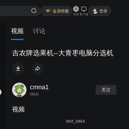
会员特惠
登录
历史
客户端
视频
讨论
吉农牌选果机--大青枣电脑分选机
cmna1
关注
9粉丝
视频
MVI_0464