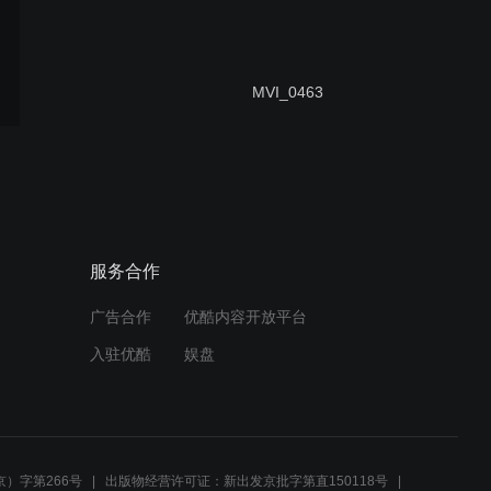
MVI_0463
以连接世界的力量创造未来
服务合作
广告合作
优酷内容开放平台
烟台港精装化肥
入驻优酷
娱盘
港歌《光荣的烟台港人》
MV（2011版）
）字第266号
出版物经营许可证：新出发京批字第直150118号