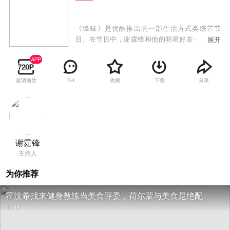
《锋味》是优酷推出的一部生活方式类综艺节
目。在节目中，谢霆锋和他的明星好友一起接受
展开
来自世界各地的厨艺高手的挑战，上演了一场环
球美食大冒险。届时，节目不仅会展现全球厨艺
高手之间的美食较量，也会带着观众一起探索充
超清画质
收藏
下载
分享
754
满魅力的异国人文风情。
谢霆锋
主持人
为你推荐
霍汶希找来健身教练当美食评委，荷尔蒙与美食是绝配
01:09