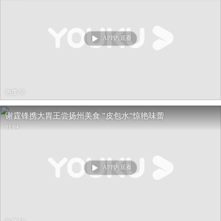
APP内观看
热度 58
谢霆锋携大胃王尝扬州美食 "皮包水"惊艳味蕾
01:04
APP内观看