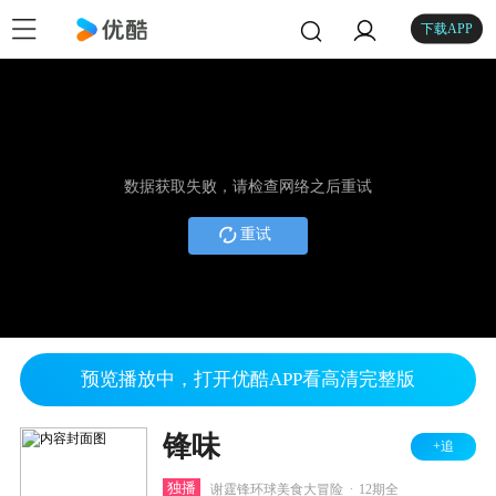
下载APP
数据获取失败，请检查网络之后重试
重试
预览播放中，打开优酷APP看高清完整版
锋味
+追
.
独播
谢霆锋环球美食大冒险
12期全