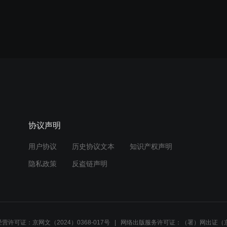
协议声明
用户协议
历史协议文本
知识产权声明
隐私政策
反盗链声明
营许可证：京网文（2024）0368-017号
网络出版服务许可证：（署）网出证（京