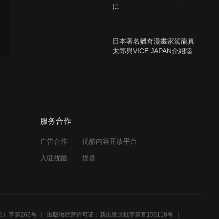
に
日本著名獵奇漫畫家駕龍真
太郎與VICE JAPAN介紹陸
揚新作
肖邦a小调圆舞曲
服务合作
广告合作
优酷内容开放平台
【初音ミク】 はやぶさ -
入驻优酷
娱盘
Welcome Back Version- (中
文字幕)
はやぶさ(Hayabusa)隼鳥號
大氣圈突入
）字第266号
出版物经营许可证：新出发京批字第直150118号