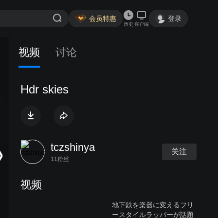
会员特惠
登录
历史
客户端
视频
讨论
Hdr skies
tczshinya
关注
11粉丝
视频
地下鉄を楽器に変えるフリ
ースタイルラッパーが話題