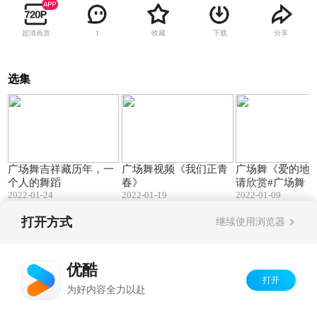
超清画质
收藏
下载
分享
1
选集
03:50
03:49
广场舞吉祥藏历年，一
广场舞视频《我们正青
广场舞《爱的地
个人的舞蹈
春》
请欣赏#广场舞
2022-01-24
2022-01-19
2022-01-09
打开方式
继续使用浏览器
Copyright©
2026
优酷 youku.com
版权所有
京ICP备06050721号-1
优酷
打开
为好内容全力以赴