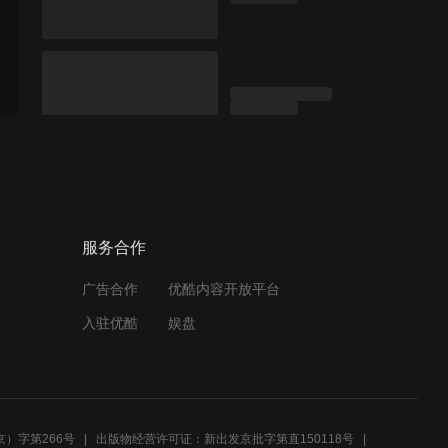
服务合作
广告合作
优酷内容开放平台
入驻优酷
娱盘
）字第266号
出版物经营许可证：新出发京批字第直150118号