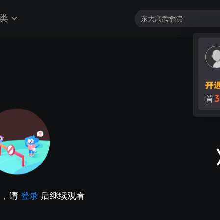
类
3
首
因，请
登录
后继续观看