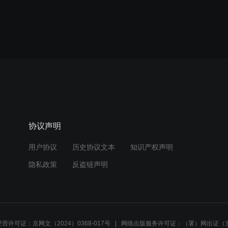
协议声明
用户协议
历史协议文本
知识产权声明
隐私政策
反盗链声明
营许可证：京网文（2024）0368-017号
网络出版服务许可证：（署）网出证（京