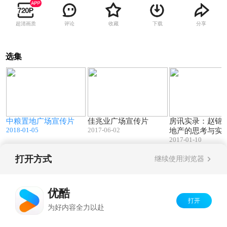
超清画质
评论
收藏
下载
分享
选集
8
04:05
05:23
中粮置地广场宣传片
佳兆业广场宣传片
房讯实录：赵锦明
2018-01-05
2017-06-02
地产的思考与实
2017-01-10
打开方式
继续使用浏览器
Copyright©
2026
优酷 youku.com
版权所有
京ICP备06050721号-1
优酷
打开
为好内容全力以赴