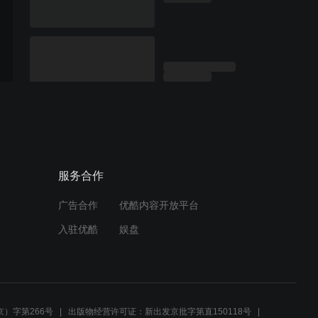
服务合作
广告合作
优酷内容开放平台
入驻优酷
娱盘
）字第266号
出版物经营许可证：新出发京批字第直150118号