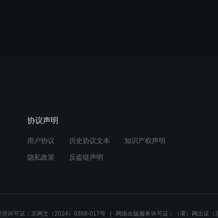
协议声明
用户协议
历史协议文本
知识产权声明
隐私政策
反盗链声明
营许可证：京网文（2024）0368-017号
网络出版服务许可证：（署）网出证（京