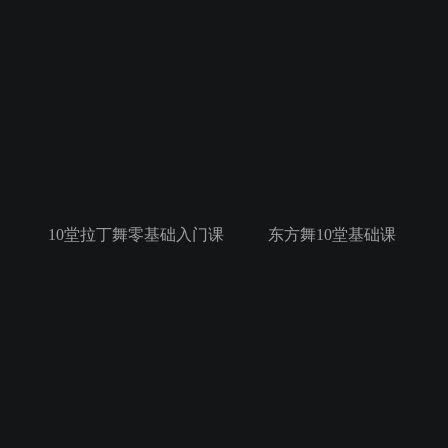
10堂拉丁舞零基础入门课
东方舞10堂基础课