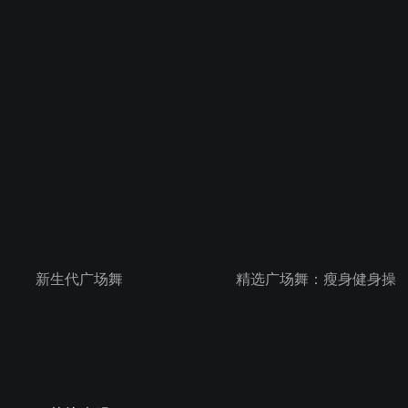
新生代广场舞
精选广场舞：瘦身健身操