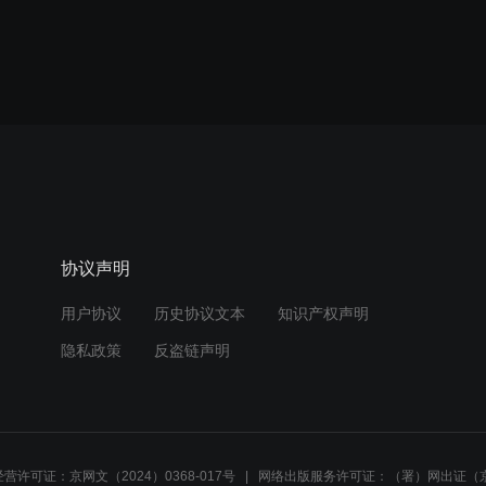
协议声明
用户协议
历史协议文本
知识产权声明
隐私政策
反盗链声明
营许可证：京网文（2024）0368-017号
网络出版服务许可证：（署）网出证（京