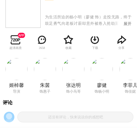
为生活所迫的杨小明（廖健 饰）走投无路，终于
鼓足勇气向老板讨薪却意外被卷入抢劫案。被带
展开
到阴森超市的杨小明苏醒后竟发现周围满是令人
寒毛耸立的僵尸，他惊恐万分却无路可逃。在超
市，杨小明与不着调的经纪人小马哥（张达明
超清画质
收藏
下载
分享
2658
饰）、成名已久的女演员惠子（朱茵 饰）机缘偶
遇。临危之际，杨小明终于发现了真相并对小马
哥和惠子有了深入了解。恍然大悟的杨小明打算
离开超市，才发现自己并没有那么容易脱身……
姬棹馨
朱茵
张达明
廖健
李菲
导演
饰惠子
饰小马哥
饰杨小明
饰佳妮