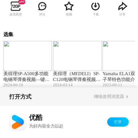
超清画质
评论
收藏
下载
分享
选集
10:58
04:14
美得理SP-A500多功能
美得理（MEDELI）SP-
Yamaha ELA1
电钢琴弹奏视频—键盘
C120电钢琴弹奏视频—
子琴特色功能介绍
2024-06-19
2024-03-14
2023-06-11
中国论坛
键盘中国论坛
键盘中国转载
打开方式
继续使用浏览器
Copyright©
2026
优酷 youku.com
版权所有
京ICP备06050721号-1
优酷
打开
为好内容全力以赴