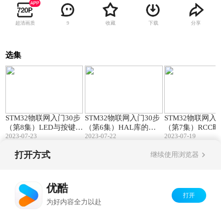
超清画质
收藏
下载
分享
9
选集
21:50
24:04
STM32物联网入门30步
STM32物联网入门30步
STM32物联网入
（第8集）LED与按键驱
（第6集）HAL库的结
（第7集）RCC
2023-07-23
2023-07-22
2023-07-19
动程序！
构与使用！
延时函数！
打开方式
继续使用浏览器
Copyright©
2026
优酷 youku.com
版权所有
京ICP备06050721号-1
优酷
打开
为好内容全力以赴