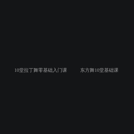
10堂拉丁舞零基础入门课
东方舞10堂基础课