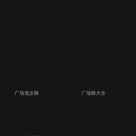
广场鬼步舞
广场舞大全