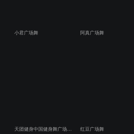
小君广场舞
阿真广场舞
天团健身中国健身舞广场舞系列 第一季
红豆广场舞