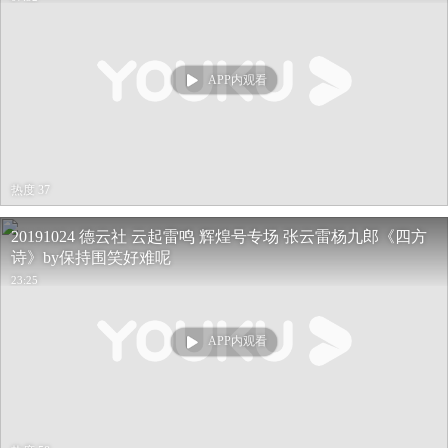
APP内观看
热度 37
20191024 德云社 云起雷鸣 辉煌号专场 张云雷杨九郎《四方
诗》by保持围笑好难呢
23:25
APP内观看