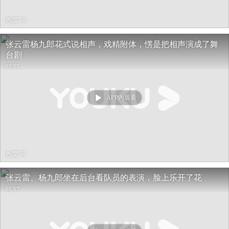
热度 58
张云雷杨九郎花式说相声，戏精附体，愣是把相声演成了舞
台剧
02:55
APP内观看
热度 58
张云雷、杨九郎坐在后台看队员的表演，脸上乐开了花
01:57