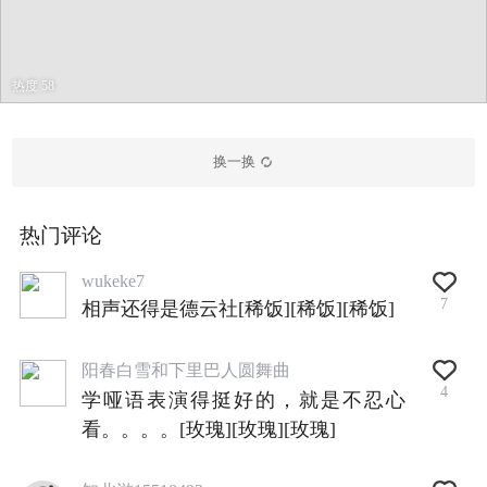
热度 58
换一换
热门评论
wukeke7
7
相声还得是德云社[稀饭][稀饭][稀饭]
阳春白雪和下里巴人圆舞曲
4
学哑语表演得挺好的，就是不忍心
看。。。。[玫瑰][玫瑰][玫瑰]