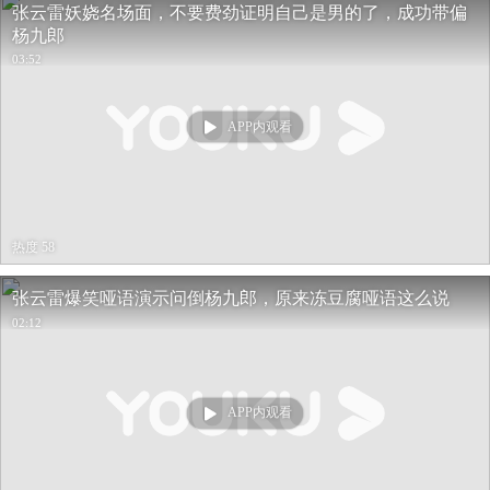
张云雷妖娆名场面，不要费劲证明自己是男的了，成功带偏
杨九郎
03:52
APP内观看
热度 58
张云雷爆笑哑语演示问倒杨九郎，原来冻豆腐哑语这么说
02:12
APP内观看