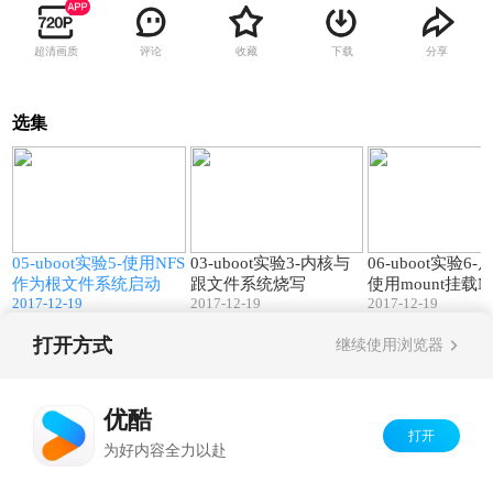
超清画质
评论
收藏
下载
分享
选集
7
03:13
05:00
05-uboot实验5-使用NFS
03-uboot实验3-内核与
06-uboot实验6
作为根文件系统启动
跟文件系统烧写
使用mount挂载N
2017-12-19
2017-12-19
2017-12-19
系统
打开方式
继续使用浏览器
Copyright©
2026
优酷 youku.com
版权所有
京ICP备06050721号-1
优酷
打开
为好内容全力以赴