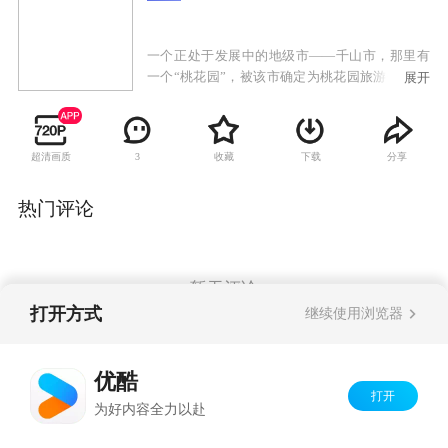
一个正处于发展中的地级市——千山市，那里有
一个“桃花园”，被该市确定为桃花园旅游开发区.
展开
但在开发过程中，发生了一系列惊心动魄的贪污
腐败行为。以新来的纪检委书记江涛为首的正义
之师同市长常守一等一伙腐败分子展开了激烈斗
超清画质
收藏
下载
分享
3
争。
热门评论
暂无评论
打开方式
继续使用浏览器
Copyright©
2026
优酷 youku.com
版权所有
优酷
京ICP备06050721号-1
打开
为好内容全力以赴