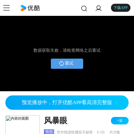
下载APP
数据获取失败，请检查网络之后重试
重试
预览播放中，打开优酷APP看高清完整版
风暴眼
+追
.
.
预告
世外桃源暗藏惊天秘密
6.3分
共20集