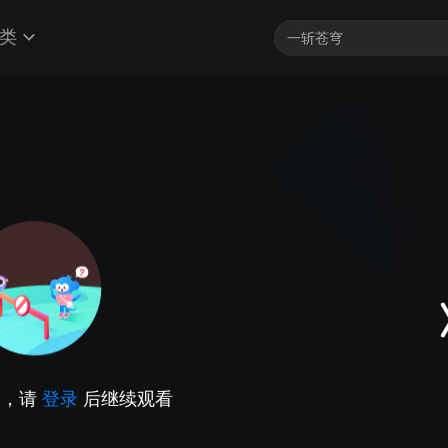
类
因，请
登录
后继续观看