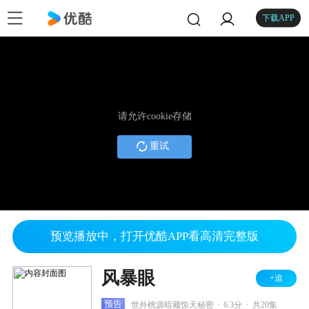
下载APP
请允许cookie存储
重试
预览播放中，打开优酷APP看高清完整版
风暴眼
+追
.
.
预告
世外桃源暗藏惊天秘密
6.3分
共20集