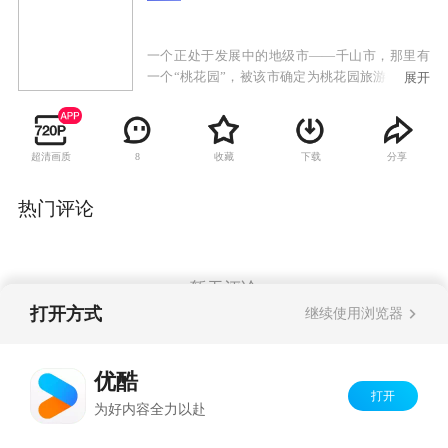
一个正处于发展中的地级市——千山市，那里有
一个“桃花园”，被该市确定为桃花园旅游开发区.
展开
但在开发过程中，发生了一系列惊心动魄的贪污
腐败行为。以新来的纪检委书记江涛为首的正义
之师同市长常守一等一伙腐败分子展开了激烈斗
超清画质
收藏
下载
分享
8
争。
热门评论
暂无评论
打开方式
继续使用浏览器
Copyright©
2026
优酷 youku.com
版权所有
优酷
京ICP备06050721号-1
打开
为好内容全力以赴