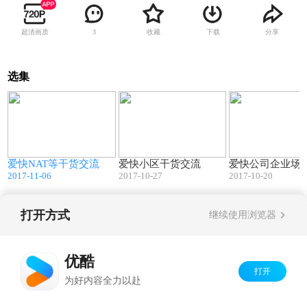
超清画质
收藏
下载
分享
3
选集
4
60:14
85:35
置
爱快NAT等干货交流
爱快小区干货交流
爱快公司企业场
2017-11-06
2017-10-27
2017-10-20
打开方式
继续使用浏览器
Copyright©
2026
优酷 youku.com
版权所有
京ICP备06050721号-1
优酷
打开
为好内容全力以赴