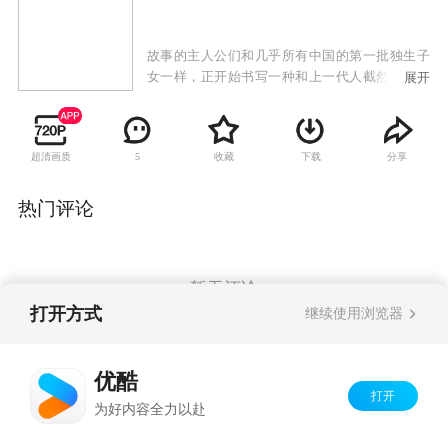
故事的主人公们和几乎所有中国的第一批独生子
女一样，正开始书写一种和上一代人截然不同的
展开
家庭生活。他们在这种全新的家庭模式里，实践
着自身的生活理想，同时也让我们看到了新一代
人中国家庭的困惑。
超清画质
收藏
下载
分享
5
热门评论
暂无评论
打开方式
继续使用浏览器
Copyright©
2026
优酷 youku.com
版权所有
优酷
京ICP备06050721号-1
打开
为好内容全力以赴