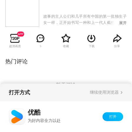
故事的主人公们和几乎所有中国的第一批独生子
女一样，正开始书写一种和上一代人截然不同的
展开
家庭生活。他们在这种全新的家庭模式里，实践
着自身的生活理想，同时也让我们看到了新一代
人中国家庭的困惑。
超清画质
收藏
下载
分享
5
热门评论
暂无评论
打开方式
继续使用浏览器
Copyright©
2026
优酷 youku.com
版权所有
优酷
京ICP备06050721号-1
打开
为好内容全力以赴