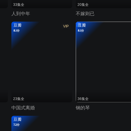
33集全
20集全
人到中年
不嫁则已
豆瓣
豆瓣
VIP
8.1分
8.1分
23集全
36集全
中国式离婚
钢的琴
豆瓣
7.2分