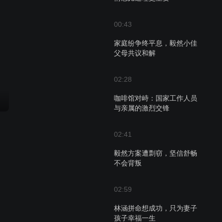
00:43
家庭纷争终平息，毅然小佳
父母共议和解
02:28
咖啡馆对峙：国家工作人员
与亲属的激烈交锋
02:41
毅然方案遭剽窃，坚信舒畅
不会背叛
02:59
林涵拼命想成功，只为妻子
孩子幸福一生