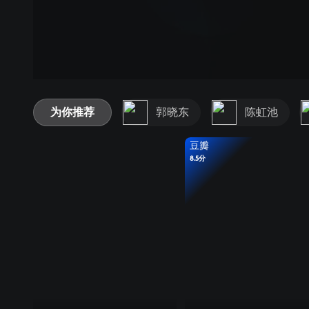
为你推荐
郭晓东
陈虹池
豆瓣
8.5分