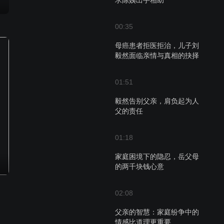
求陈姨出手相助
00:35
母癌患者拒医拒治，儿子刘
毅然面临亲情与真相的抉择
01:51
毅然告别父亲，肩负起为人
父的责任
01:18
家庭困境下的隐忍，岳父母
的两千块钱心意
02:08
父亲的智慧：家庭纷争中的
情感比道理更重要