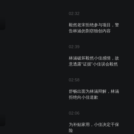
02:32
毅然老宋拒绝参与项目，警
告林涵勿剽窃独创内容
02:39
林涵破坏毅然小佳感情，故
意透露“证据”小佳误会毅然
02:58
舒畅出面为林涵辩解，林涵
拒绝向小佳道歉
02:06
为补贴家用，小佳决定干保
险