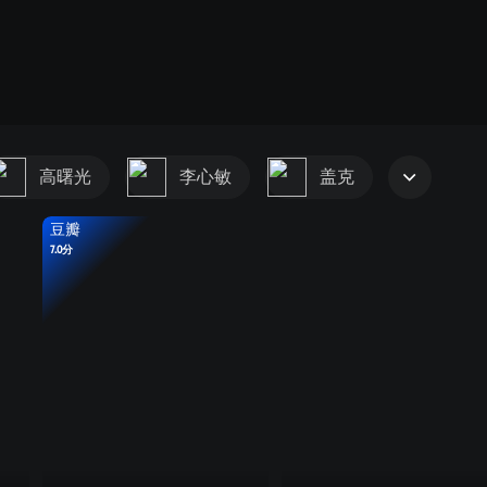
高曙光
李心敏
盖克
豆瓣
7.0分