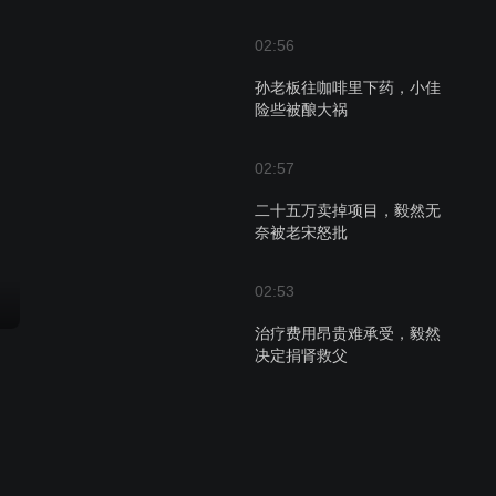
02:56
孙老板往咖啡里下药，小佳
险些被酿大祸
02:57
二十五万卖掉项目，毅然无
奈被老宋怒批
02:53
治疗费用昂贵难承受，毅然
决定捐肾救父
02:55
陈姨愿相濡以沫，和毅然爸
过完一生