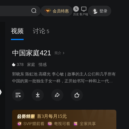
会员特惠
登录
历史
客户端
视频
讨论
5
中国家庭421
简介
378
家庭
情感
郭晓东 陈虹池 高曙光 李心敏 | 故事的主人公们和几乎所有
中国的第一批独生子女一样，正开始书写一种和上一代人
截然不同的家庭生活。他们在这种全新的家庭模式里，实
践着自身的生活理想，同时也让我们看到了新一代人中国
家庭的困惑。
首3月每月15元