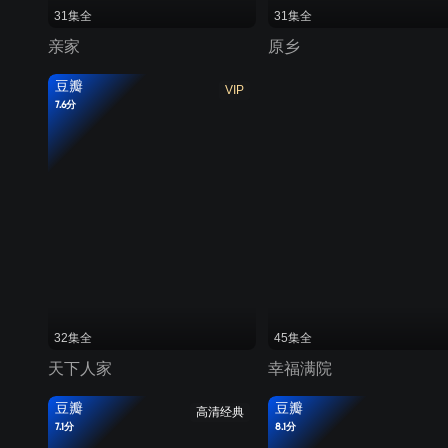
31集全
31集全
亲家
原乡
豆瓣
VIP
7.6分
32集全
45集全
天下人家
幸福满院
豆瓣
豆瓣
高清经典
7.1分
8.1分