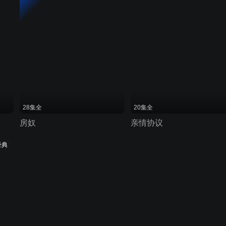
28集全
20集全
房奴
亲情协议
经典