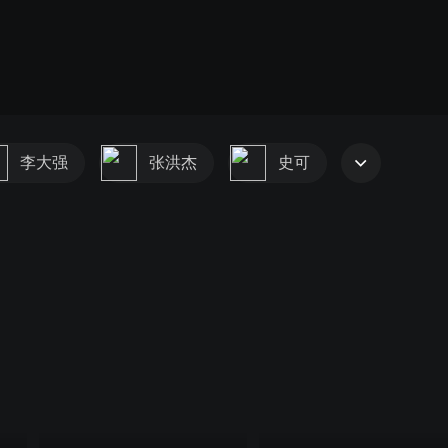
李大强
张洪杰
史可