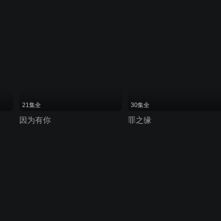
21集全
30集全
因为有你
罪之缘