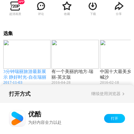
超清画质
评论
收藏
下载
分享
选集
3
02:55
15:36
3分钟瑞丽旅游最新展
有一个美丽的地方-瑞
中国十大最美乡
示 静好时光-自在瑞丽
丽-英文版
喊沙
2017-11-03
2016-04-28
2016-02-18
打开方式
继续使用浏览器
Copyright©
2026
优酷 youku.com
版权所有
京ICP备06050721号-1
优酷
打开
为好内容全力以赴