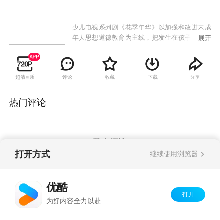
少儿电视系列剧《花季年华》以加强和改进未成
年人思想道德教育为主线，把发生在孩子们身边
展开
的一个个小故事有机的组织在一起，涉及孩子与
社会的各个方面。其中，有讲述老师和同学们帮
助因父母离异而心灵受到伤害的同学的；有讲述
超清画质
评论
收藏
下载
分享
同学们在老师的引导下用知识来克服困难的；有
讲述同学们如何面对诚信这个社会问题的；有讲
述孩子们如何战胜金钱诱惑通过道德考验的；有
热门评论
讲述保姆的孩子和主人家孩子之间如何由心理隔
阂到言归于好的；有讲述孩子热衷玩电脑游戏，
花钱请人帮忙做作业，后来改正错误的；有讲述
如何保护和尊重孩子们的创造积极性的等等。
暂无评论
打开方式
继续使用浏览器
Copyright©
2026
优酷 youku.com
版权所有
优酷
京ICP备06050721号-1
打开
为好内容全力以赴