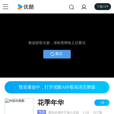
下载APP
数据获取失败，请检查网络之后重试
重试
预览播放中，打开优酷APP看高清完整版
花季年华
+追
.
.
预告
聚焦未成年引领人生路
5.1分
共57集