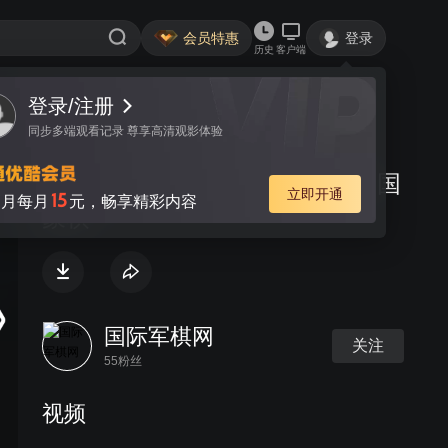
会员特惠
登录
历史
客户端
登录/注册
视频
讨论
同步多端观看记录 尊享高清观影体验
张家来自得“棋”乐 改进几千年中国
立即开通
15
月每月
元，畅享精彩内容
象棋
国际军棋网
关注
55粉丝
视频