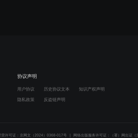
协议声明
用户协议
历史协议文本
知识产权声明
隐私政策
反盗链声明
营许可证：京网文（2024）0368-017号
网络出版服务许可证：（署）网出证（京