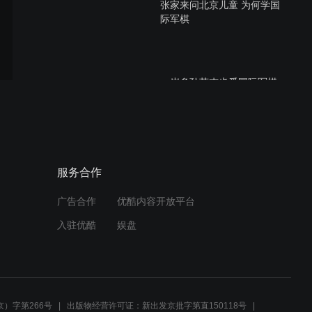
张家来问北京儿童 为何学国
际军棋
一岁多孙英杰也爱国际军棋
栾孟尧和王惠垚（yao）在
服务合作
演唱国际军棋歌
广告合作
优酷内容开放平台
入驻优酷
娱盘
栾孟尧在练习舰队的走法
）字第266号
出版物经营许可证：新出发京批字第直150118号