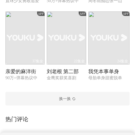
直球少女勇敢追爱
50万+弹幕热议中
周冬雨痴恋张一山
APP
APP
APP
37集全
22集全
24集全
亲爱的麻洋街
刘老根 第二部
我凭本事单身
90万+弹幕热议中
金鹰奖获奖喜剧
母胎单身甜蜜脱单
换一换
热门评论