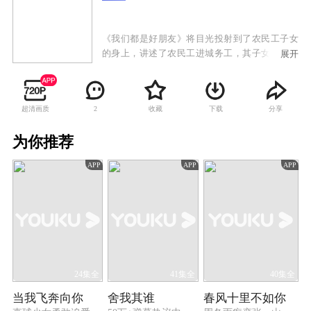
《我们都是好朋友》将目光投射到了农民工子女
的身上，讲述了农民工进城务工，其子女来城市
展开
接受教育，与城市里的孩子相互碰撞、理解、沟
通，最终成为好朋友的动人故事。
超清画质
收藏
下载
分享
2
为你推荐
APP
APP
APP
24集全
41集全
40集全
当我飞奔向你
舍我其谁
春风十里不如你