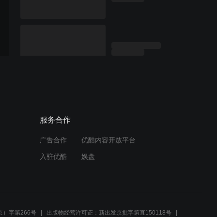
服务合作
广告合作
优酷内容开放平台
入驻优酷
娱盘
）字第266号
出版物经营许可证：新出发京批字第直150118号