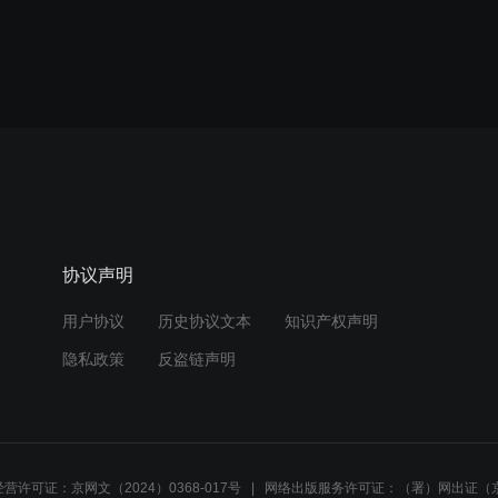
协议声明
用户协议
历史协议文本
知识产权声明
隐私政策
反盗链声明
营许可证：京网文（2024）0368-017号
网络出版服务许可证：（署）网出证（京