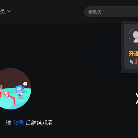
类
3
首
因，请
登录
后继续观看