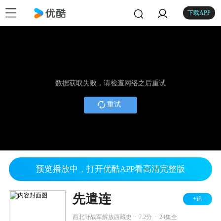
下载APP
数据获取失败，请检查网络之后重试
重试
预览播放中，打开优酷APP看高清完整版
先遣连
+追
.
.
西北野战军解放西藏史
7.2分
24集全