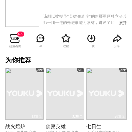
该剧以被授予“英雄先遣连”的新疆军区独立骑兵
师一团一连的先进事迹为素材，讲述了1950年中
展开
国人民解放军西北野战军独立步兵师136人组成的
一支先遣队，经过6个月雪域高原艰苦进军，从新
疆翻越昆仑山进入西藏阿里地区，把五星红旗插
超清画质
收藏
下载
分享
28
上藏北阿里高原的故事。这也开创了国内以影视
剧的形式反映这段历史的先河。剧中塑造了以李
为你推荐
狄三、曹海林、刘自强为代表的英雄群体形象，
鲜明生动地昭示了什么是共产党员、什么是对党
APP
APP
APP
的忠诚和什么样的牺牲最为壮美，浓墨重彩地讴
歌了老一辈革命军人英勇顽强、不怕牺牲、敢于
向一切艰难险阻挑战的大无畏的革命英雄主义精
神。这部具有灵魂深度的作品，以其强大的艺术
感染力和灵魂冲击力，艺术地展示了西北野战军
一不怕苦二不怕死，为民族解放事业无私奉献的
博大胸怀和不朽业绩。
13集全
32集全
28集全
战火熔炉
侦察英雄
七日生