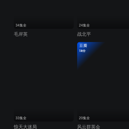
34集全
24集全
毛岸英
战北平
豆瓣
7.8分
33集全
20集全
惊天大迷局
风云群英会