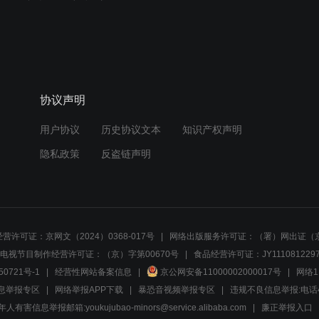
协议声明
用户协议
历史协议文本
知识产权声明
隐私政策
反盗链声明
营许可证：京网文（2024）0368-017号
网络出版服务许可证：（署）网出证（京
电视节目制作经营许可证：（京）字第00670号
食品经营许可证：JY1110812297
50721号-1
经营性网站备案信息
京公网安备11000002000017号
网络1
息举报专区
网络举报APP下载
暴恐音视频举报专区
违规不良信息举报:电话40081
人有害信息举报邮箱:youkujubao-minors@service.alibaba.com
廉正举报入口