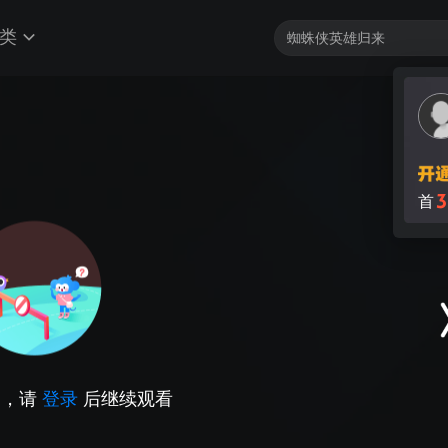
类
3
首
因，请
登录
后继续观看