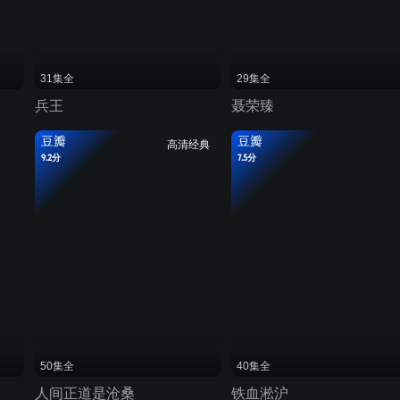
31集全
29集全
兵王
聂荣臻
豆瓣
豆瓣
高清经典
9.2分
7.5分
50集全
40集全
人间正道是沧桑
铁血淞沪