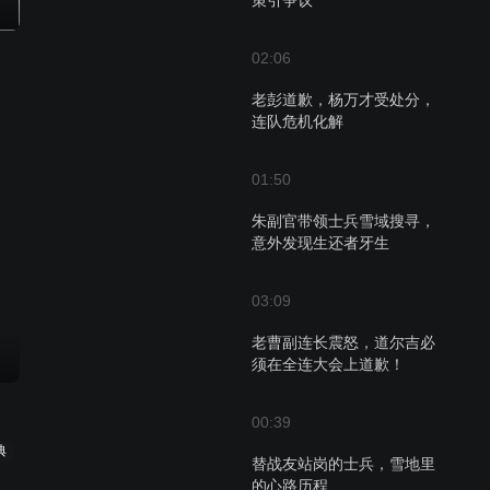
策引争议
02:06
老彭道歉，杨万才受处分，
连队危机化解
01:50
朱副官带领士兵雪域搜寻，
意外发现生还者牙生
03:09
老曹副连长震怒，道尔吉必
须在全连大会上道歉！
00:39
典
替战友站岗的士兵，雪地里
的心路历程