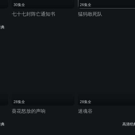
30集全
26集全
七十七封阵亡通知书
猛犸敢死队
经典
28集全
28集全
葵花怒放的声响
迷魂谷
经典
高清经