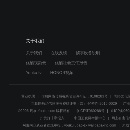
关于我们
关于我们
在线反馈
帧享设备说明
优酷视频云
优酷社会责任报告
Youku.tv
HONOR视频
营业执照
信息网络传播视听节目许可证：0108283号
网络文化经
互联网药品信息服务资格证书（京）-经营性-2015-0029
广播
©2006-现在 Youku.com 版权所有
京ICP证060288号
京ICP备060
扫黄打非举报入口
中国互联网举报中心
网上有害信
网络内容从业者违规举报：youkujubao-zx@alibaba-inc.com
未成年