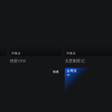
30集全
30集全
绝密1950
戈壁剿匪记
金鹰奖
独播