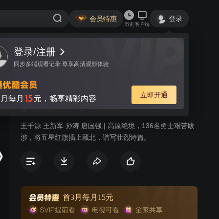
会员特惠
登录
历史
客户端
登录/注册
视频
讨论
17
同步多端观看记录 尊享高清观影体验
先遣连
简介
立即开通
15
月每月
元，畅享精彩内容
394
7.2分
飞天奖
革命
历史
王千源 王新军 孙涛 唐国强 | 高原绝境，136名勇士艰苦跋
涉，将五星红旗插上藏北，谱写壮烈诗篇。
首3月每月15元