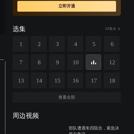
立即开通
选集
24集全
1
2
3
4
5
6
7
8
9
10
12
13
14
15
16
17
18
查看全部
周边视频
部队遭遇朱四阻击，紧急决