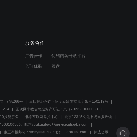
02:09
卓玛失踪之谜，头人紧急召
集部落商议进军计划
服务合作
02:15
广告合作
优酷内容开放平台
毛瑟手枪能打这么远？导演
求求你有点常识
入驻优酷
娱盘
01:10
先遣连：首长将自己坐骑送
给战士，师长：双枪配好
）字第266号
出版物经营许可证：新出发京批字第直150118号
马！
6214
互联网宗教信息服务许可证：京（2022）0000083
00:58
10报警服务
北京互联网举报中心
北京12345文化市场举报热线
00580、邮箱youkujubao@service.alibaba.com
先遣连：先遣连被藏民团团
围住，李股长懂得多，一句
廉正举报邮箱：wenyulianzheng@alibaba-inc.com
算法公示