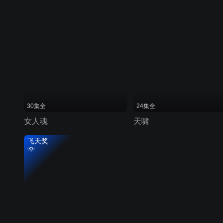
30集全
24集全
女人魂
天啸
飞天奖