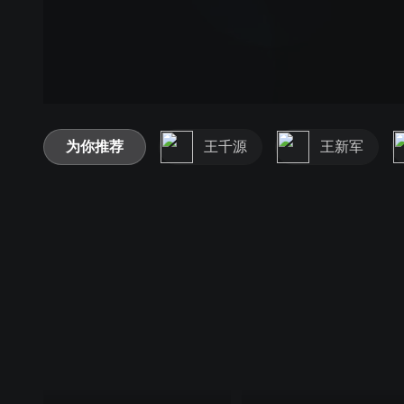
为你推荐
王千源
王新军