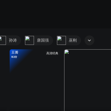
孙涛
唐国强
巫刚
豆瓣
高清经典
8.5分