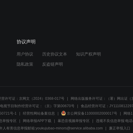
协议声明
用户协议
历史协议文本
知识产权声明
隐私政策
反盗链声明
营许可证：京网文（2024）0368-017号
网络出版服务许可证：（署）网出证（京
电视节目制作经营许可证：（京）字第00670号
食品经营许可证：JY1110812297
50721号-1
经营性网站备案信息
京公网安备11000002000017号
网络1
息举报专区
网络举报APP下载
暴恐音视频举报专区
违规不良信息举报:电话40081
人有害信息举报邮箱:youkujubao-minors@service.alibaba.com
廉正举报入口