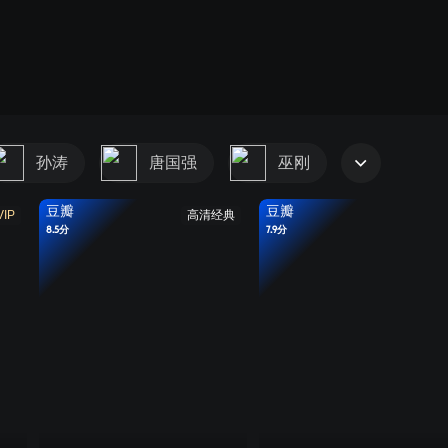
孙涛
唐国强
巫刚
豆瓣
豆瓣
VIP
高清经典
8.5分
7.9分