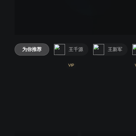
为你推荐
王千源
王新军
VIP