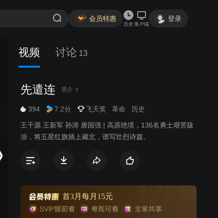
会员特惠
登录
历史
客户端
视频
讨论
13
先遣连
简介
394
7.2分
飞天奖
革命
历史
王千源 王新军 孙涛 唐国强 | 高原绝境，136名勇士艰苦跋
涉，将五星红旗插上藏北，谱写壮烈诗篇。
首3月每月15元