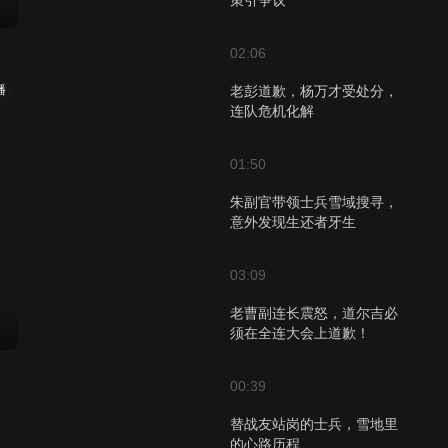
策引争议
02:06
播
老彭道歉，杨万才受处分，
连队危机化解
01:50
朱副官带领士兵雪域搜寻，
意外发现生还者牙生
03:09
老曹副连长震怒，道尔吉必
须在全连大会上道歉！
00:39
替战友站岗的士兵，雪地里
的心路历程