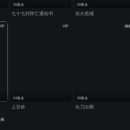
30集全
30集全
七十七封阵亡通知书
浴火危城
VIP
VIP
独
24集全
28集全
上甘岭
尖刀出鞘
经典