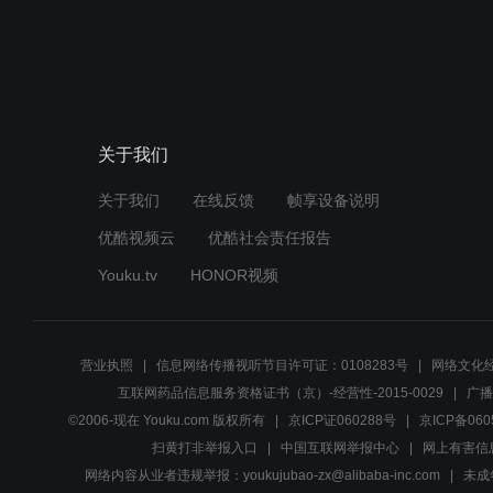
关于我们
关于我们
在线反馈
帧享设备说明
优酷视频云
优酷社会责任报告
Youku.tv
HONOR视频
营业执照
信息网络传播视听节目许可证：0108283号
网络文化经
互联网药品信息服务资格证书（京）-经营性-2015-0029
广播
©2006-现在 Youku.com 版权所有
京ICP证060288号
京ICP备060
扫黄打非举报入口
中国互联网举报中心
网上有害信
网络内容从业者违规举报：youkujubao-zx@alibaba-inc.com
未成年