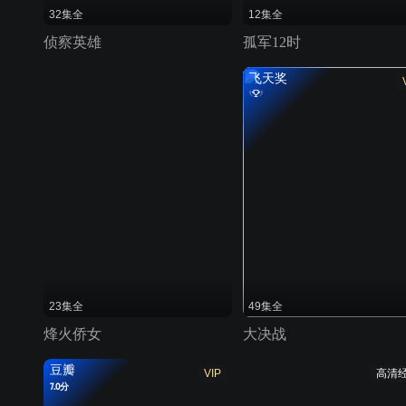
32集全
12集全
侦察英雄
孤军12时
飞天奖
23集全
49集全
烽火侨女
大决战
豆瓣
VIP
高清
7.0分