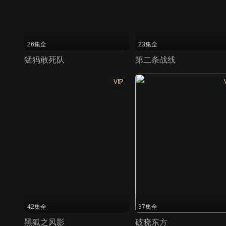
26集全
23集全
猛犸敢死队
第二条战线
VIP
42集全
37集全
黑狐之风影
破晓东方