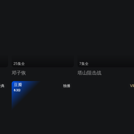
25集全
7集全
邓子恢
塔山阻击战
豆瓣
经典
独播
VI
8.3分