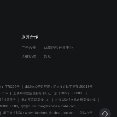
02:09
卓玛失踪之谜，头人紧急召
集部落商议进军计划
服务合作
02:15
广告合作
优酷内容开放平台
毛瑟手枪能打这么远？导演
求求你有点常识
入驻优酷
娱盘
01:10
先遣连：首长将自己坐骑送
给战士，师长：双枪配好
）字第266号
出版物经营许可证：新出发京批字第直150118号
马！
6214
互联网宗教信息服务许可证：京（2022）0000083
00:58
10报警服务
北京互联网举报中心
北京12345文化市场举报热线
00580、邮箱youkujubao@service.alibaba.com
先遣连：先遣连被藏民团团
围住，李股长懂得多，一句
廉正举报邮箱：wenyulianzheng@alibaba-inc.com
算法公示