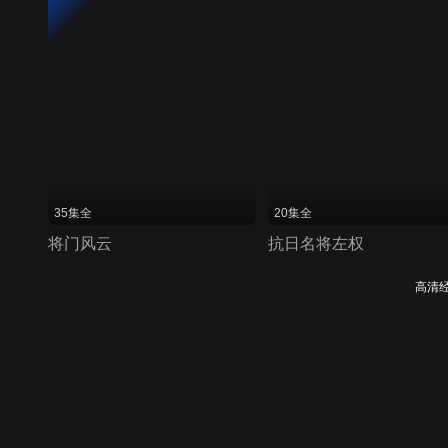
35集全
20集全
将门风云
抗日名将左权
高清