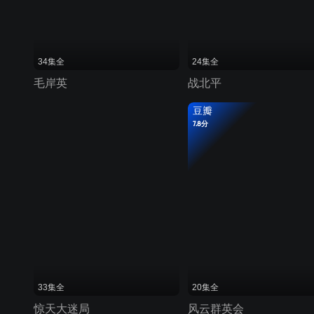
34集全
24集全
毛岸英
战北平
豆瓣
7.8分
33集全
20集全
惊天大迷局
风云群英会