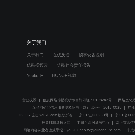
关于我们
关于我们
在线反馈
帧享设备说明
优酷视频云
优酷社会责任报告
Youku.tv
HONOR视频
营业执照
信息网络传播视听节目许可证：0108283号
网络文化经
互联网药品信息服务资格证书（京）-经营性-2015-0029
广播
©2006-现在 Youku.com 版权所有
京ICP证060288号
京ICP备060
扫黄打非举报入口
中国互联网举报中心
网上有害信
网络内容从业者违规举报：youkujubao-zx@alibaba-inc.com
未成年