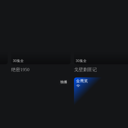
30集全
30集全
绝密1950
戈壁剿匪记
金鹰奖
独播