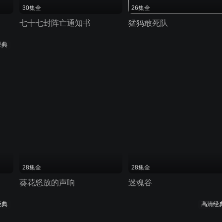
30集全
26集全
七十七封阵亡通知书
猛犸敢死队
经典
28集全
28集全
葵花怒放的声响
迷魂谷
经典
高清经