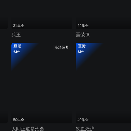
31集全
29集全
兵王
聂荣臻
豆瓣
豆瓣
高清经典
9.2分
7.5分
50集全
40集全
人间正道是沧桑
铁血淞沪