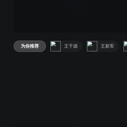
为你推荐
王千源
王新军