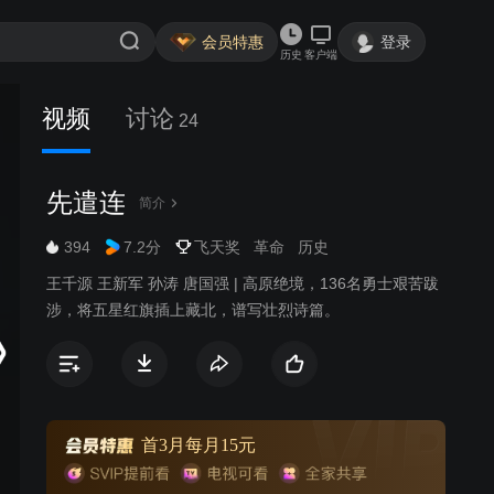
会员特惠
登录
历史
客户端
视频
讨论
24
先遣连
简介
394
7.2分
飞天奖
革命
历史
王千源 王新军 孙涛 唐国强 | 高原绝境，136名勇士艰苦跋
涉，将五星红旗插上藏北，谱写壮烈诗篇。
首3月每月15元