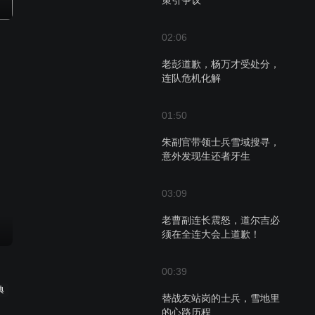
策引争议
02:06
老彭道歉，杨万才受处分，
连队危机化解
01:50
朱副官带领士兵雪域搜寻，
意外发现生还者牙生
03:09
老曹副连长震怒，道尔吉必
须在全连大会上道歉！
00:39
典
替战友站岗的士兵，雪地里
的心路历程