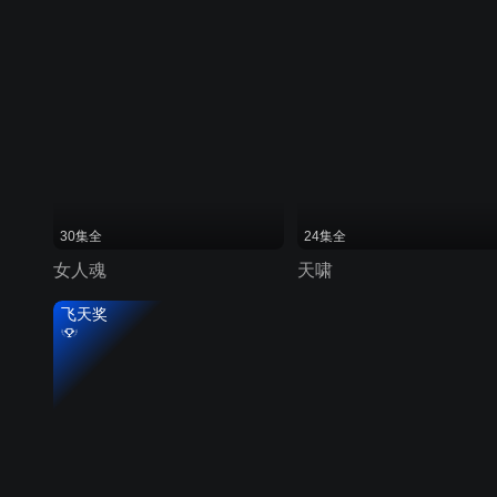
30集全
24集全
女人魂
天啸
飞天奖