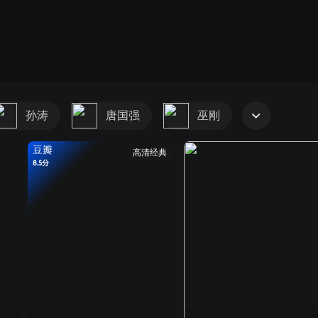
孙涛
唐国强
巫刚
豆瓣
高清经典
8.5分