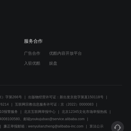
02:09
卓玛失踪之谜，头人紧急召
集部落商议进军计划
服务合作
02:15
广告合作
优酷内容开放平台
毛瑟手枪能打这么远？导演
求求你有点常识
入驻优酷
娱盘
01:10
先遣连：首长将自己坐骑送
给战士，师长：双枪配好
）字第266号
出版物经营许可证：新出发京批字第直150118号
马！
6214
互联网宗教信息服务许可证：京（2022）0000083
00:58
10报警服务
北京互联网举报中心
北京12345文化市场举报热线
00580、邮箱youkujubao@service.alibaba.com
先遣连：先遣连被藏民团团
围住，李股长懂得多，一句
廉正举报邮箱：wenyulianzheng@alibaba-inc.com
算法公示