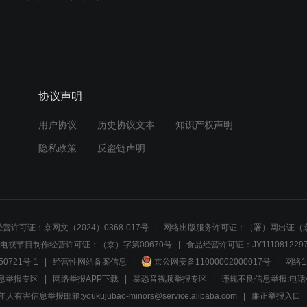
协议声明
用户协议
历史协议文本
知识产权声明
隐私政策
反盗链声明
营许可证：京网文（2024）0368-017号
网络出版服务许可证：（署）网出证（京
电视节目制作经营许可证：（京）字第00670号
食品经营许可证：JY1110812297
50721号-1
经营性网站备案信息
京公网安备11000002000017号
网络1
息举报专区
网络举报APP下载
暴恐音视频举报专区
违规不良信息举报:电话40081
人有害信息举报邮箱:youkujubao-minors@service.alibaba.com
廉正举报入口