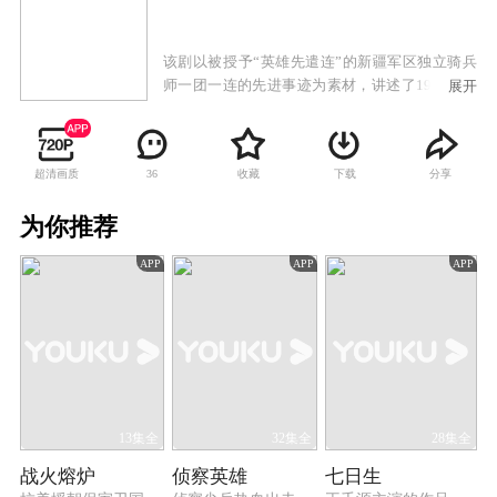
该剧以被授予“英雄先遣连”的新疆军区独立骑兵
师一团一连的先进事迹为素材，讲述了1950年中
展开
国人民解放军西北野战军独立步兵师136人组成的
一支先遣队，经过6个月雪域高原艰苦进军，从新
疆翻越昆仑山进入西藏阿里地区，把五星红旗插
超清画质
收藏
下载
分享
36
上藏北阿里高原的故事。这也开创了国内以影视
剧的形式反映这段历史的先河。剧中塑造了以李
为你推荐
狄三、曹海林、刘自强为代表的英雄群体形象，
鲜明生动地昭示了什么是共产党员、什么是对党
APP
APP
APP
的忠诚和什么样的牺牲最为壮美，浓墨重彩地讴
歌了老一辈革命军人英勇顽强、不怕牺牲、敢于
向一切艰难险阻挑战的大无畏的革命英雄主义精
神。这部具有灵魂深度的作品，以其强大的艺术
感染力和灵魂冲击力，艺术地展示了西北野战军
一不怕苦二不怕死，为民族解放事业无私奉献的
博大胸怀和不朽业绩。
13集全
32集全
28集全
战火熔炉
侦察英雄
七日生