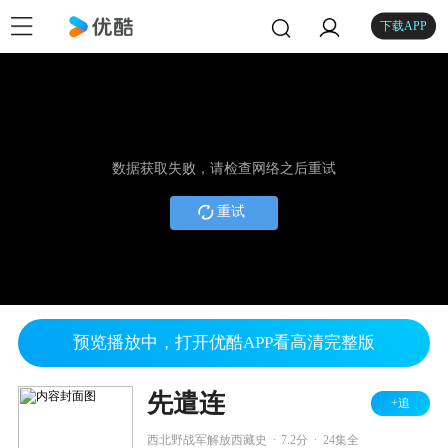
下载APP
数据获取失败，请检查网络之后重试
重试
预览播放中，打开优酷APP看高清完整版
先遣连
+追
.
.
西北野战军解放西藏史
7.2分
24集全