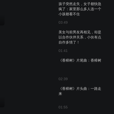
孩子突然走失，女子都快急
疯了：家里那么多人连一个
小孩都看不住
03:49
美女与前男友再相见，却是
以合作伙伴关系，小伙有点
自作多情了！
01:41
《香樟树》片尾曲：香樟树
02:39
《香樟树》片头曲：一路走
来
01:55