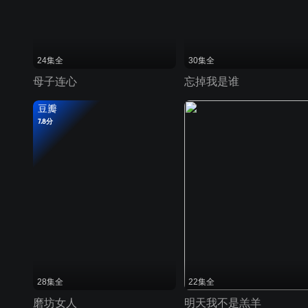
24集全
30集全
母子连心
忘掉我是谁
豆瓣
7.8分
28集全
22集全
磨坊女人
明天我不是羔羊