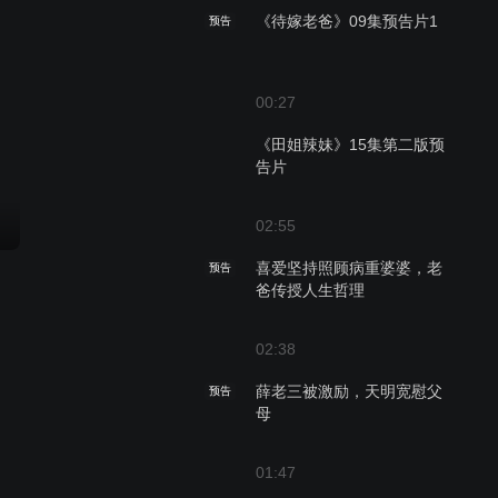
《待嫁老爸》09集预告片1
预告
00:27
《田姐辣妹》15集第二版预
告片
02:55
喜爱坚持照顾病重婆婆，老
预告
爸传授人生哲理
02:38
薛老三被激励，天明宽慰父
预告
母
01:47