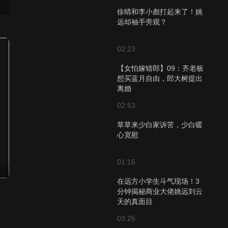
徐晴和李小彪打起来了！姚
远却袖手旁观？
02:23
【女怕嫁错郎】09：齐老板
想买蓝月自由，郎大树提出
离婚
02:53
草草来少白家诉苦，少白暖
心宽慰
01:16
在远方小学生斗气现场！3
分钟揭秘商业大佬姚远刘云
天的真面目
03:26