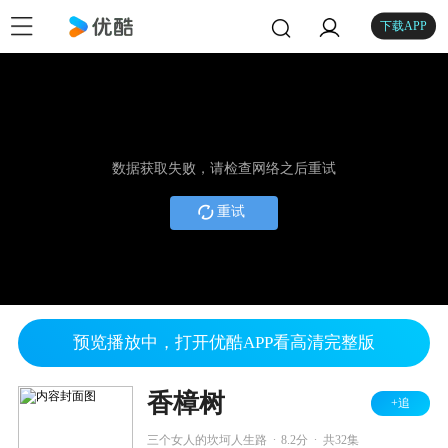
下载APP
数据获取失败，请检查网络之后重试
重试
预览播放中，打开优酷APP看高清完整版
香樟树
+追
.
.
三个女人的坎坷人生路
8.2分
共32集