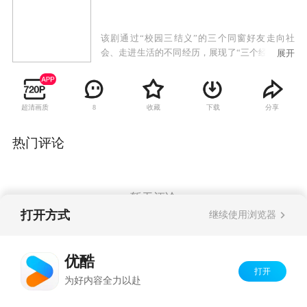
该剧通过“校园三结义”的三个同窗好友走向社
会、走进生活的不同经历，展现了“三个经历曲折
展开
的女人、两个背景迥异的家庭、一段终身难忘的
友情”。
超清画质
收藏
下载
分享
8
热门评论
暂无评论
打开方式
继续使用浏览器
Copyright©
2026
优酷 youku.com
版权所有
优酷
京ICP备06050721号-1
打开
为好内容全力以赴