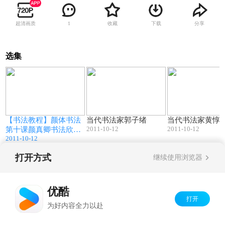
超清画质
收藏
下载
分享
1
选集
3
02:20
12:11
【书法教程】颜体书法
当代书法家郭子绪
当代书法家黄惇
2011-10-12
2011-10-12
第十课颜真卿书法欣赏
10
2011-10-12
打开方式
继续使用浏览器
Copyright©
2026
优酷 youku.com
版权所有
京ICP备06050721号-1
优酷
打开
为好内容全力以赴