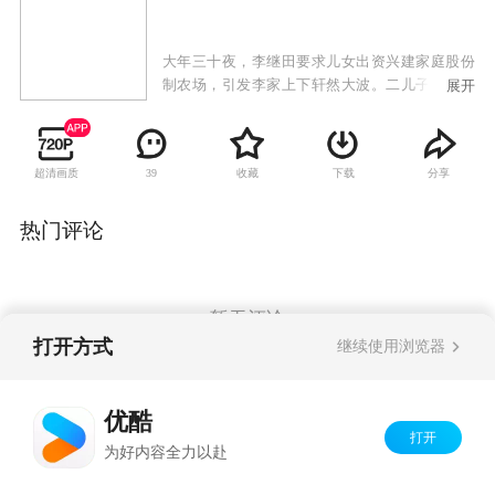
大年三十夜，李继田要求儿女出资兴建家庭股份
制农场，引发李家上下轩然大波。二儿子李绍勇
展开
极力赞同，招弟希望丈夫随自己进城发展，夫妻
关系出现裂痕。小女儿李绍华为支持娘家办场，
怂恿丈夫从婆家“骗”出资金，不想为自己婚姻埋
超清画质
收藏
下载
分享
39
下危机。大哥李绍刚甘心让权，大嫂王爱春望夫
成龙，不得已频出“恶”招。李绍勇苦于自己的梦
想无人理解，却意外得到了初恋情人吴秋玲的支
热门评论
持，事业上的惺惺相惜使两人遭遇来自各方的误
会。李继田与吴老二同时钟情村医桂兰，李吴两
家由于家庭农场和情感危机演变得势同水火。农
场的壮大一波三折，招弟最终理解了李绍勇的坚
暂无评论
持，吴秋玲与招弟哥哥招彬也收获了他们的幸
打开方式
继续使用浏览器
福。农场丰收使村民受益，年夜里李绍勇宣布按
股分红让一家人喜气洋洋。
Copyright©
2026
优酷 youku.com
版权所有
优酷
京ICP备06050721号-1
打开
为好内容全力以赴