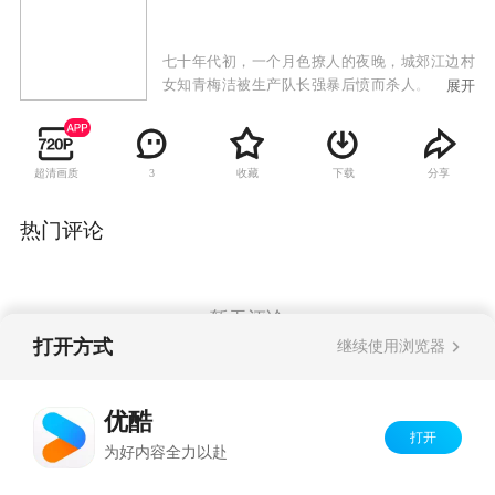
七十年代初，一个月色撩人的夜晚，城郊江边村
女知青梅洁被生产队长强暴后愤而杀人。目睹强
展开
奸和杀人过程的知青小玉因惊吓过度，精神失
常。阴差阳错，酒醉后路过现场的老实村民杨守
富被怀疑为过失杀人犯，糊里糊涂地被第一次判
超清画质
收藏
下载
分享
3
案的法律系大学生苏天雷判成无期徒刑。
热门评论
暂无评论
打开方式
继续使用浏览器
Copyright©
2026
优酷 youku.com
版权所有
优酷
京ICP备06050721号-1
打开
为好内容全力以赴