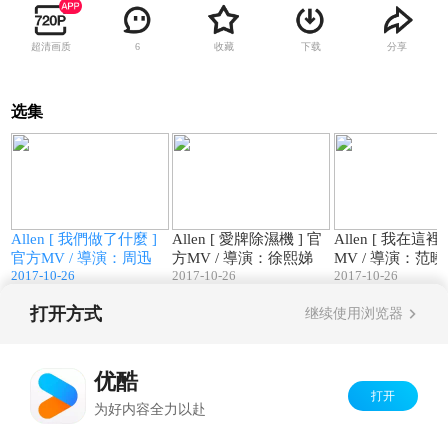
超清画质
收藏
下载
分享
6
选集
3
03:50
03:39
/
Allen [ 我們做了什麼 ]
Allen [ 愛牌除濕機 ] 官
Allen [ 我在這裡
官方MV / 導演：周迅
方MV / 導演：徐熙娣
MV / 導演：范
2017-10-26
2017-10-26
2017-10-26
打开方式
继续使用浏览器
Copyright©
2026
优酷 youku.com
版权所有
京ICP备06050721号-1
优酷
打开
为好内容全力以赴