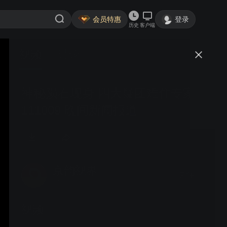
会员特惠
登录
历史
客户端
视频
讨论
神秘陨石现身 四大疑团难住专家
111009 晚间新闻报道
京韵视界
关注
44.7万粉丝
视频