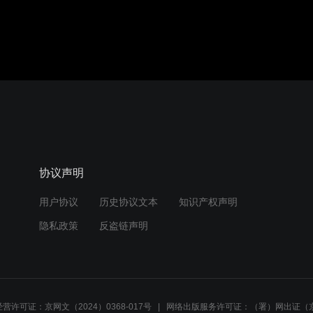
协议声明
用户协议
历史协议文本
知识产权声明
隐私政策
反盗链声明
营许可证：京网文（2024）0368-017号
网络出版服务许可证：（署）网出证（京