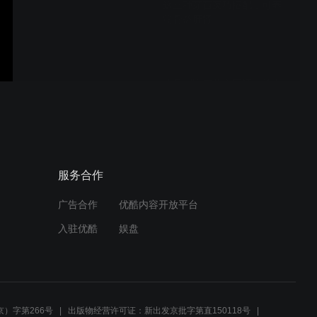
这三种芽苗菜巧搭配，可养
筋骨益肝肾
壮骨粥讲究药食同源，羊肉
有补肾助阳的作用
千古名方“千金独活寄生
服务合作
汤”，同时补益筋骨脉
广告合作
优酷内容开放平台
入驻优酷
娱盘
稳住“下盘”先辩证，病位在
筋
）字第266号
出版物经营许可证：新出发京批字第直150118号