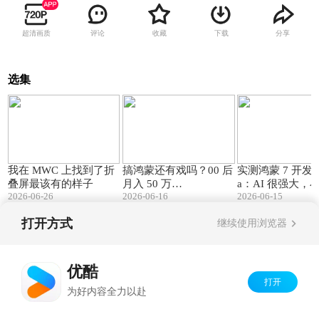
超清画质
评论
收藏
下载
分享
选集
04:48
07:55
我在 MWC 上找到了折
搞鸿蒙还有戏吗？00 后
实测鸿蒙 7 开发者 
叠屏最该有的样子
月入 50 万…
a：AI 很强大，
2026-06-26
2026-06-16
2026-06-15
能干
打开方式
继续使用浏览器
Copyright©
2026
优酷 youku.com
版权所有
京ICP备06050721号-1
优酷
打开
为好内容全力以赴