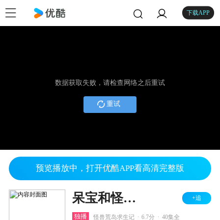
下载APP
数据获取失败，请检查网络之后重试
重试
预览播放中，打开优酷APP看高清完整版
呆宝和怪兽 第1季
+追
.
.
独播
怪兽荒岛求生记
6.7分
40集全