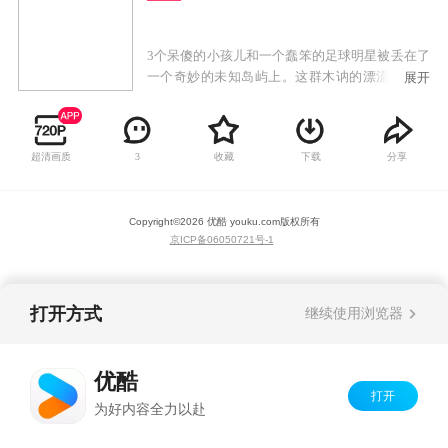
3个呆傻的小孩儿和一个蠢笨的足球明星被丢在了
一个奇妙的未知岛屿上。这群木讷的漂流者必须
展开
只能凭借他们的智慧求生，躲避岛上居民的攻
击。攻击者是一个可怕却很滑稽的怪物部落。而
这些呆宝很幸运，因为这些傻怪物根本没有智
超清画质
收藏
下载
分享
3
慧。
Copyright©
2026
优酷 youku.com
版权所有
京ICP备06050721号-1
打开方式
继续使用浏览器
优酷
打开
为好内容全力以赴