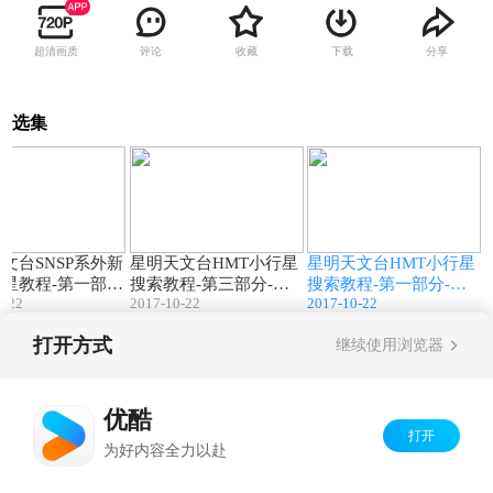
超清画质
评论
收藏
下载
分享
选集
19:49
07:54
02:56
文台SNSP系外新
星明天文台HMT小行星
星明天文台HMT小行星
星教程-第一部
搜索教程-第三部分-畸
搜索教程-第一部分-Ma
0-22
2017-10-22
2017-10-22
国佑巡天教程
变校准-孙国佑巡天教程
xIm 场处理教程-孙国佑
巡天教程
打开方式
继续使用浏览器
Copyright©
2026
优酷 youku.com
版权所有
京ICP备06050721号-1
优酷
打开
为好内容全力以赴